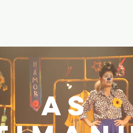
ovisual
evento
estande
exposição
teatro
show
AS