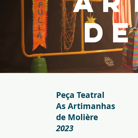
AR
DE
Peça Teatral
As Artimanhas
de Molière
2023