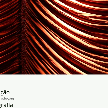
ução
Produções
rafia