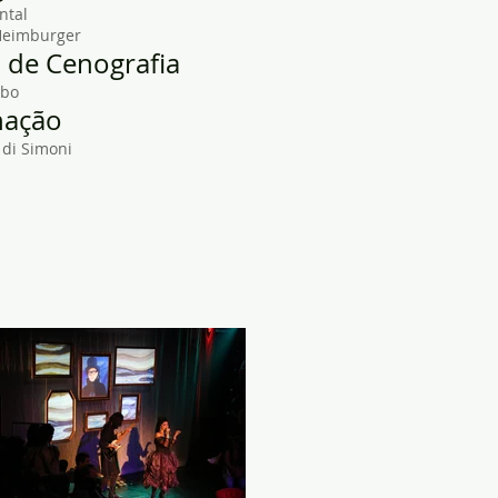
ntal
Heimburger
. de Cenografia
mbo
nação
 di Simoni