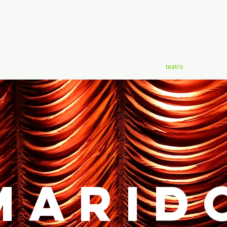
ovisual
evento
estande
exposição
teatro
show
marid