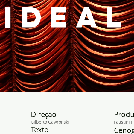
ideal
Direção
Prod
Gilberto Gawronski
Faustini 
Texto
Cenog