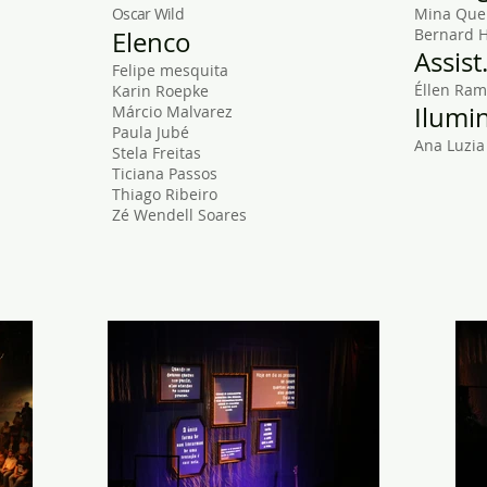
Oscar Wild
Mina Que
Bernard 
Elenco
Assist
Felipe mesquita
Éllen Ra
Karin Roepke
Ilumi
Márcio Malvarez
Paula Jubé
Ana Luzia
Stela Freitas
Ticiana Passos
Thiago Ribeiro
Zé Wendell Soares
João Gioia