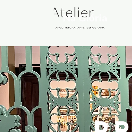
quem somos
arquitetura
audi
PR