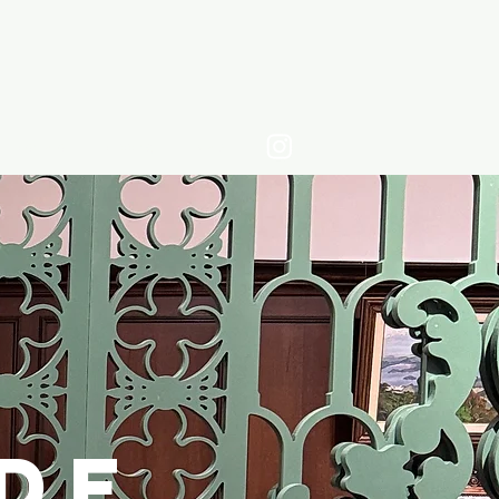
contato
clipping
Mais
 DE