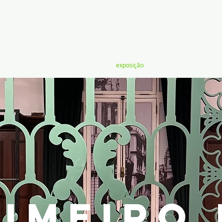
ovisual
evento
estande
exposição
teatro
show
IMEIRO