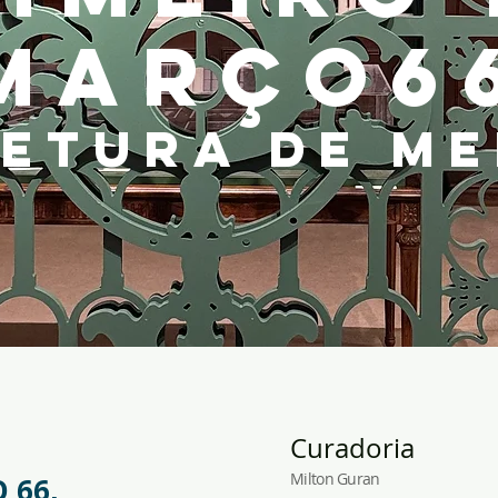
MARÇO6
ETURA DE M
Curadoria
Milton Guran
 66,